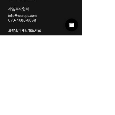
사업/투자/협력
info@iocrops.com
070-4680-6088
브랜딩/마케팅/보도자료
mkt
@iocrops.com
농산물/유통/스마트스토어
store@iocrops.com
010-5085-5077
HERMAI | #AI #Robot
ioFarm | #Analysis #Growing
Ation | #Labor #Performance
Sensor | #Data #Monitoring