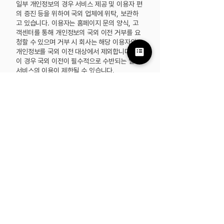
일부 개인정보의 경우 서비스 제공 및 이용자 편
의 증진 등을 위하여 국외 업체에 위탁, 보관하
고 있습니다.
이용자는 홈페이지 문의 양식, 고
객센터를 통해 개인정보의 국외 이전 거부를 요
청할 수 있으며 거부 시 회사는 해당 이용자의
개인정보를 국외 이전 대상에서 제외합니다. 단,
이 경우 국외 이전이 필수적으로 수반되는 일부
서비스의 이용이 제한될 수 있습니다.
국외이전 수탁
위탁업무 내용
업체 명칭
Wix.com
홈페이지 운영 관리 업체
로서 고객이 제출한 문의
양식 내 데이터(이름, 연
락처, 이메일, 고객이 직
접 입력한 기타 정보)를
수집 후 1년간 보관 (이스
라엘)
Amazon
자사 소프트웨어 제품
Web
Ation, ioFarm에 접속
Services,
및 사용에 필요한 고객 개
Inc.
인정보 보관. 고객의 서비