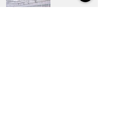
아이오크롭스 반자동 방제기
선착순 사전 예약 신청서
[유의 사항]
아래 항목에 내용을 입력한 후 하단의 <제출하기>
버튼을 눌러야 신청이 완료됩니다.
신청 완료 후 잠시 기다려주세요. 담당자가 확인 후
입력하신 정보로 2일 내 연락드립니다.
담당자와의 일대일 상담을 통해서만 사전 예약이 [확
정]될 수 있습니다. 만일 담당자의 연락을 받지 못하
셨다면, 아이오크롭스 고객센터(070-4466-
9904)로 문의해 주세요.