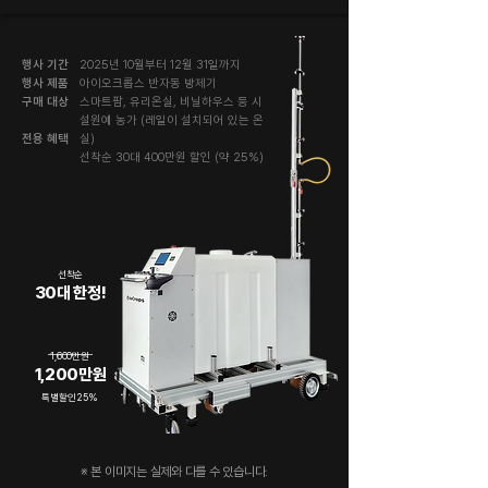
행사 기간
2025년 10월부터 12월 31일까지
행사 제품
아이오크롭스 반자동 방제기
구매 대상
스마트팜, 유리온실, 비닐하우스 등 시
설원예 농가 (레일이 설치되어 있는 온
전용 혜택
실)
선착순 30대 400만원 할인 (약 25%)
선착순
30대 한정!
1,600만원
1,200만원
특별할인 25%
※ 본 이미지는 실제와 다를 수 있습니다.