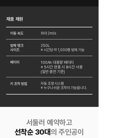
​제품 제원
이동 속도
최대 2m/s
방제 탱크
250L
사이즈
※ 시간당 약 1,000평 방제 가능
배터리
100Ah 대용량 배터리
※ 5시간 완충 시 8시간 사용
(일반 충전 기준)
자동 조향 시스템
키 조작 방법
※ 누구나 쉬운 조작이 가능합니다.
서둘러 예약하고
선착순 30대
의 주인공이